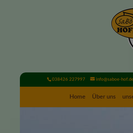
038426 227997
info@saboe-hof.d
Home
Über uns
uns