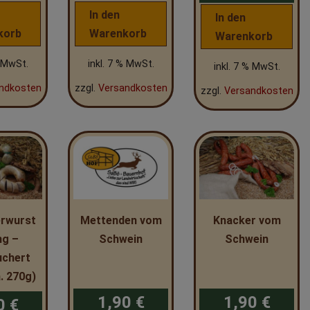
In den
In den
korb
Warenkorb
Warenkorb
% MwSt.
inkl. 7 % MwSt.
inkl. 7 % MwSt.
ndkosten
zzgl.
Versandkosten
zzgl.
Versandkosten
erwurst
Mettenden vom
Knacker vom
ng –
Schwein
Schwein
uchert
a. 270g)
1,90
€
1,90
€
90
€