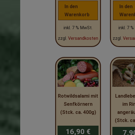
In den
In den
Warenkorb
Waren
inkl. 7 % MwSt.
inkl. 7 
zzgl.
Versandkosten
zzgl.
Versa
Rotwildsalami mit
Landleb
Senfkörnern
im Ri
(Stck. ca. 400g)
angerä
(Stck. c
16,90
€
7,