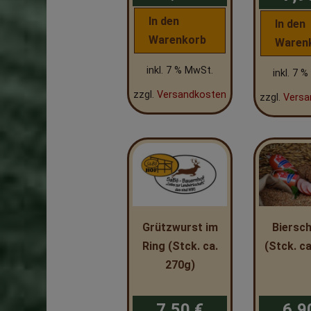
In den
In den
Warenkorb
Waren
inkl. 7 % MwSt.
inkl. 7 
zzgl.
Versandkosten
zzgl.
Versa
Grützwurst im
Biersc
Ring (Stck. ca.
(Stck. c
270g)
7,50
€
6,