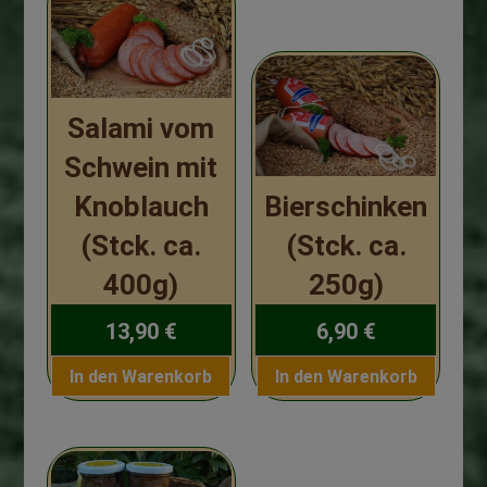
:
Salami vom
Schwein mit
Knoblauch
Bierschinken
(Stck. ca.
(Stck. ca.
400g)
250g)
13,90
€
6,90
€
In den Warenkorb
In den Warenkorb