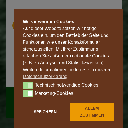
Wir verwenden Cookies
Öffnungszeiten
Auf dieser Website setzen wir nötige
Cookies ein, um den Betrieb der Seite und
täglich von 10 Uhr – 18 Uhr
auch an Sonn- & Feiertagen
Funktionen wie unser Kontaktformular
in der
Spargelsaison:
sicherzustellen. Mit Ihrer Zustimmung
täglich von 8 Uhr – 21 Uhr
erlauben Sie außerdem optionale Cookies
(z. B. zu Analyse- und Statistikzwecken).
Weitere Informationen finden Sie in unserer
Datenschutzerklärung
.
Technisch notwendige Cookies
Technisch notwendige Cookies
Marketing-Cookies
Marketing-Cookies
©
2026
Designagentur 9media
|
Impressum
|
Datenschutz
|
Unsere AGB
|
Widerrufsrecht
|
ALLEM
Versandkosten
|
Digi-Bon
SPEICHERN
ZUSTIMMEN