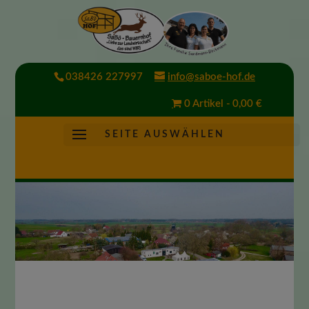
038426 227997
info@saboe-hof.de
0 Artikel
0,00 €
S E I T E A U S W Ä H L E N