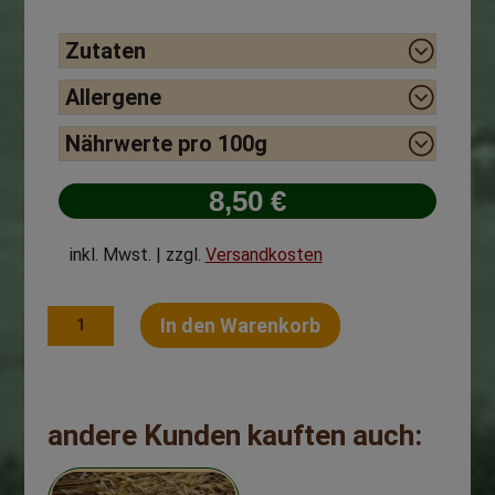
Zutaten
Allergene
Nährwerte pro 100g
8,50
€
inkl. Mwst. | zzgl.
Versandkosten
A
Sauerfleisch
In den Warenkorb
l
im
t
Glas
e
400g
r
Menge
n
a
andere Kunden kauften auch:
t
i
v
e