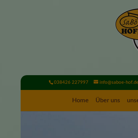
038426 227997
info@saboe-hof.d
Home
Über uns
uns