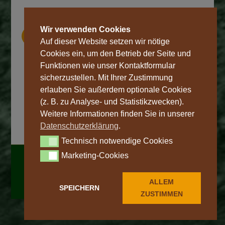
Wir verwenden Cookies
Öffnungszeiten
Auf dieser Website setzen wir nötige
Cookies ein, um den Betrieb der Seite und
täglich von 10 Uhr – 18 Uhr
auch an Sonn- & Feiertagen
Funktionen wie unser Kontaktformular
in der
Spargelsaison:
sicherzustellen. Mit Ihrer Zustimmung
täglich von 8 Uhr – 21 Uhr
erlauben Sie außerdem optionale Cookies
(z. B. zu Analyse- und Statistikzwecken).
Weitere Informationen finden Sie in unserer
Datenschutzerklärung
.
Technisch notwendige Cookies
Technisch notwendige Cookies
Marketing-Cookies
Marketing-Cookies
©
2026
Designagentur 9media
|
Impressum
|
Datenschutz
|
Unsere AGB
|
Widerrufsrecht
|
ALLEM
Versandkosten
|
Digi-Bon
SPEICHERN
ZUSTIMMEN