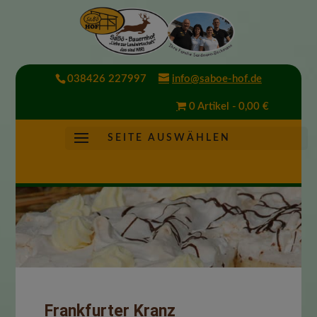
038426 227997
info@saboe-hof.de
0 Artikel
0,00 €
S E I T E A U S W Ä H L E N
Frankfurter Kranz